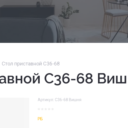
Стол приставной С36-68
тавной С36-68 Виш
Артикул:
С36-68 Вишня
РБ