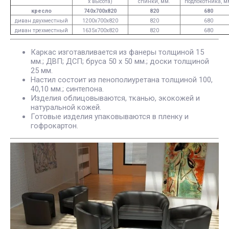
х высота)
спинки, мм.
подлокотника, м
кресло
740х700х820
820
680
диван двухместный
1200х700х820
820
680
диван трехместный
1635х700х820
820
680
Каркас изготавливается из фанеры толщиной 15
мм.; ДВП; ДСП; бруса 50 х 50 мм.; доски толщиной
25 мм.
Настил состоит из пенополиуретана толщиной 100,
40,10 мм.; синтепона.
Изделия облицовываются, тканью, экокожей и
натуральной кожей.
Готовые изделия упаковываются в пленку и
гофрокартон.