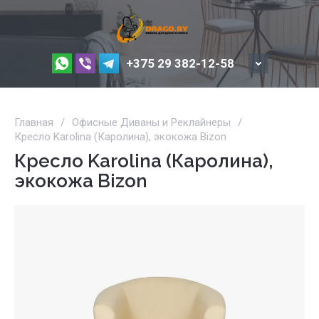
+375 29 382-12-58
Главная
/
Офисные Диваны и Реклайнеры
/
Кресло Karolina (Каролина), экокожа Bizon
Кресло Karolina (Каролина),
экокожа Bizon