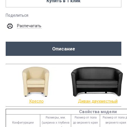
Купить в 1 клик
Поделиться
Распечатать
Описание
Кресло
Диван двухместный
Свойства модели
Размеры, мм.
Размер от пола
Размер от пола 
Конфигурации
(ширина х глубина
до верхнего края
верхнего края