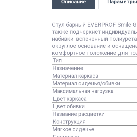
Описание
Параметры
Стул барный EVERPROF Smile Gr
также подчеркнет индивидуальн
набивки: вспененный полиурета
округлое основание и оснащен
комфортное положение для по
Тип
Назначение
Материал каркаса
Материал сиденья/обивки
Максимальная нагрузка
Цвет каркаса
Цвет обивки
Название расцветки
Конструкция
Мягкое сиденье
Подножка