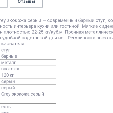
Отзывы
ey экокожа серый — современный барный стул, кот
ость интерьера кухни или гостиной. Мягкие сиден
н плотностью 22-25 кг/куб.м. Прочная металличес
а удобной подставкой для ног. Регулировка высот
льзователя.
стул
барные
металл
экокожа
120 кг
серый
серый
Grey экокожа серый
есть
есть