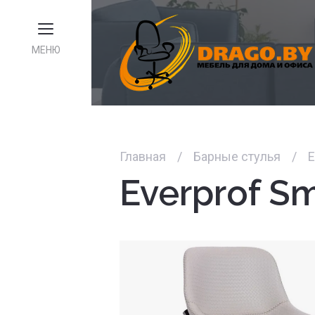
МЕНЮ
Главная
/
Барные стулья
/
E
Everprof S