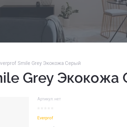
verprof Smile Grey Экокожа Серый
mile Grey Экокожа
Артикул:
нет
Everprof