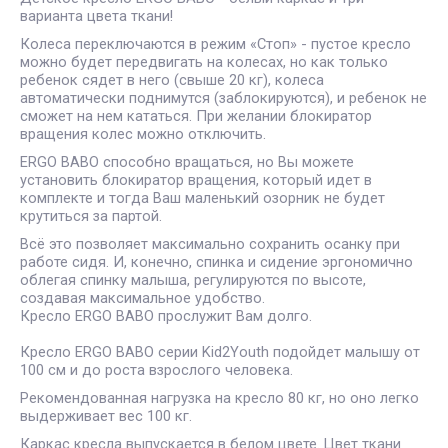
варианта цвета ткани!
Колеса переключаются в режим «Стоп» - пустое кресло
можно будет передвигать на колесах, но как только
ребенок сядет в него (свыше 20 кг), колеса
автоматически поднимутся (заблокируются), и ребенок не
сможет на нем кататься. При желании блокиратор
вращения колес можно отключить.
ERGO BABO способно вращаться, но Вы можете
установить блокиратор вращения, который идет в
комплекте и тогда Ваш маленький озорник не будет
крутиться за партой.
Всё это позволяет максимально сохранить осанку при
работе сидя. И, конечно, спинка и сидение эргономично
облегая спинку малыша, регулируются по высоте,
создавая максимальное удобство.
Кресло ERGO BABO прослужит Вам долго.
Кресло ERGO BABO серии Kid2Youth подойдет малышу от
100 см и до роста взрослого человека.
Рекомендованная нагрузка на кресло 80 кг, но оно легко
выдерживает вес 100 кг.
Каркас кресла выпускается в белом цвете. Цвет ткани