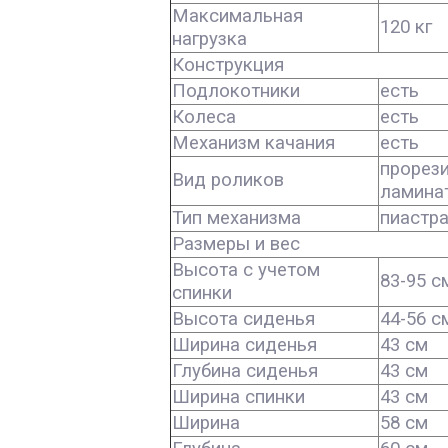
Максимальная
120 кг
нагрузка
Конструкция
Подлокотники
есть
Колеса
есть
Механизм качания
есть
прорези
Вид роликов
ламина
Тип механизма
пиастр
Размеры и вес
Высота с учетом
83-95 с
спинки
Высота сиденья
44-56 с
Ширина сиденья
43 см
Глубина сиденья
43 см
Ширина спинки
43 см
Ширина
58 см