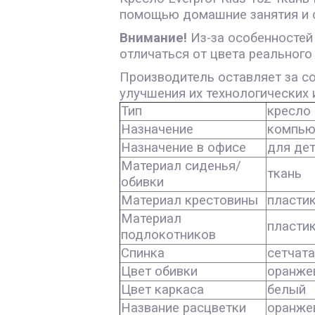
помощью домашние занятия и о
Внимание!
Из-за особенностей
отличаться от цвета реального
Производитель оставляет за с
улучшения их технологических 
Тип
кресло
Назначение
компью
Назначение в офисе
для де
Материал сиденья/
ткань
обивки
Материал крестовины
пласти
Материал
пласти
подлокотников
Спинка
сетчат
Цвет обивки
оранже
Цвет каркаса
белый
Название расцветки
оранже