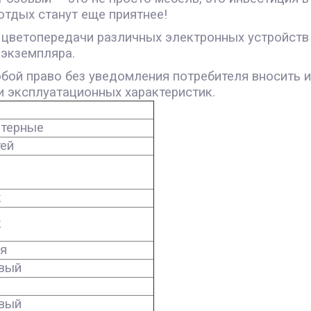
тдых станут еще приятнее!
 цветопередачи различных электронных устройств 
 экземпляра.
обой право без уведомления потребителя вносить 
и эксплуатационных характеристик.
терные
тей
к
к
ая
вый
вый