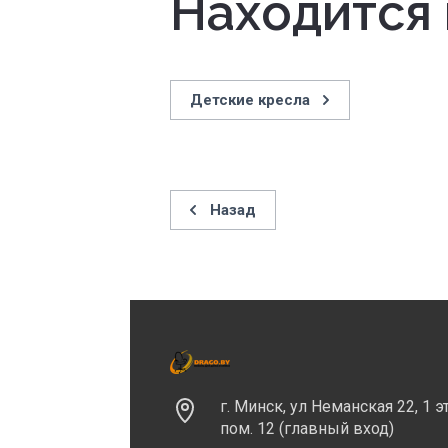
Находится 
Детские кресла
Назад
г. Минск, ул Неманская 22, 1 э
пом. 12 (главный вход)